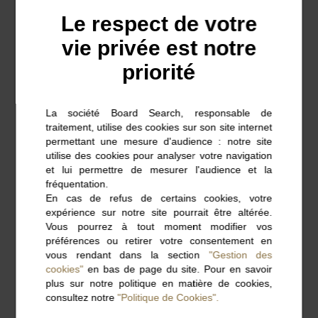
et on aboutit à un « livrable » concret) et dans un «
Le respect de votre
job de création » (réflexion, partage avec les autres,
vie privée est notre
idées soumises, conseils informels, etc…). Dans le
priorité
premier cas, incontestablement et la plupart du
temps, le télétravail améliore la qualité et le
La société Board Search, responsable de
rendement. Dans le deuxième cas, le télétravail est
traitement, utilise des cookies sur son site internet
permettant une mesure d'audience : notre site
très défavorable et supprime presque entièrement
utilise des cookies pour analyser votre navigation
et lui permettre de mesurer l'audience et la
cet « apport » du « être ensemble » (une étude
fréquentation.
menée à Stanford montre que « les outils de
En cas de refus de certains cookies, votre
expérience sur notre site pourrait être altérée.
communication à distance ont un impact négatif sur
Vous pourrez à tout moment modifier vos
la capacité de divergence et de créativité des
préférences ou retirer votre consentement en
vous rendant dans la section
"Gestion des
équipes »). On pourrait considérer que la solution
cookies"
en bas de page du site. Pour en savoir
plus sur notre politique en matière de cookies,
est évidente : on organise notre temps de travail en
consultez notre
"Politique de Cookies".
télétravail pour la « production » et du « présentiel »