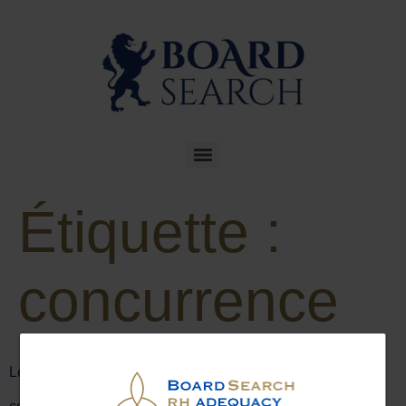
Étiquette :
concurrence
Les défis du recrutement dans un marché du travail