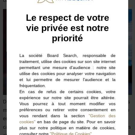
concurrentiel
Le respect de votre
vie privée est notre
priorité
La société Board Search, responsable de
traitement, utilise des cookies sur son site internet
permettant une mesure d'audience : notre site
utilise des cookies pour analyser votre navigation
et lui permettre de mesurer l'audience et la
fréquentation.
En cas de refus de certains cookies, votre
expérience sur notre site pourrait être altérée.
Dans un marché du travail concurrentiel, le recrutement des
Vous pourrez à tout moment modifier vos
préférences ou retirer votre consentement en
meilleurs talents est un défi majeur pour les entreprises. On
vous rendant dans la section
"Gestion des
en vient ainsi à parler de « postes en tension » … Les
cookies"
en bas de page du site. Pour en savoir
candidats qualifiés sont moins nombreux que les demandes
plus sur notre politique en matière de cookies,
consultez notre
"Politique de Cookies".