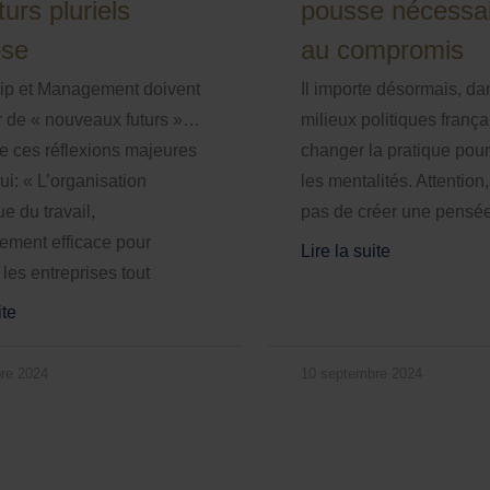
turs pluriels
pousse nécessa
ose
au compromis
ip et Management doivent
Il importe désormais, da
r de « nouveaux futurs »…
milieux politiques frança
de ces réflexions majeures
changer la pratique pou
ui: « L’organisation
les mentalités. Attention, 
ue du travail,
pas de créer une pensé
ement efficace pour
Lire la suite
 les entreprises tout
ite
re 2024
10 septembre 2024