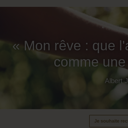
« Mon rêve : que l'
comme une (
Albert 
Je souhaite rec