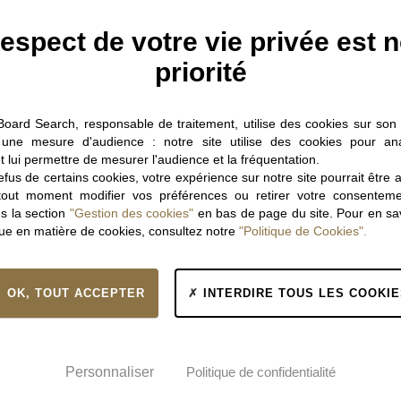
 trouver « les bonnes personnes », aux bons endroits et
respect de votre vie privée est n
 moments !
priorité
Board Search, responsable de traitement, utilise des cookies sur son s
 une mesure d'audience : notre site utilise des cookies pour ana
t lui permettre de mesurer l'audience et la fréquentation.
fus de certains cookies, votre expérience sur notre site pourrait être 
tout moment modifier vos préférences ou retirer votre consentem
s la section
"Gestion des cookies"
en bas de page du site. Pour en sav
ique en matière de cookies, consultez notre
"Politique de Cookies".
s fonctions intermédiaires
arch et le développement des outils numériques, nous
OK, TOUT ACCEPTER
INTERDIRE TOUS LES COOKIE
llaborateurs à dominante technique, commerciale et
trative.
Personnaliser
Politique de confidentialité