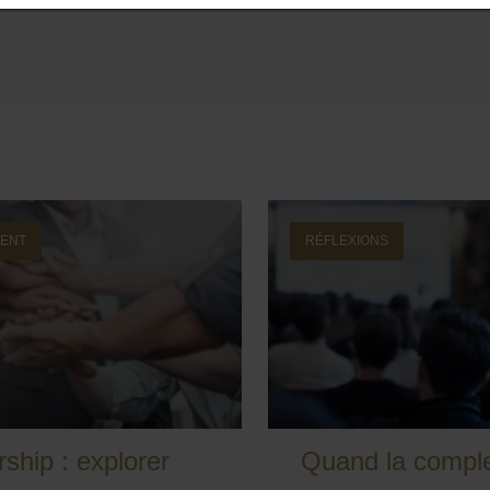
ENT
RÉFLEXIONS
ship : explorer
Quand la comple