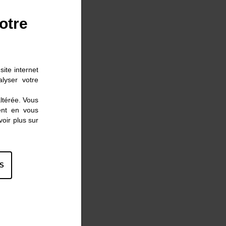
otre
ite internet
lyser votre
altérée. Vous
ent en vous
oir plus sur
S