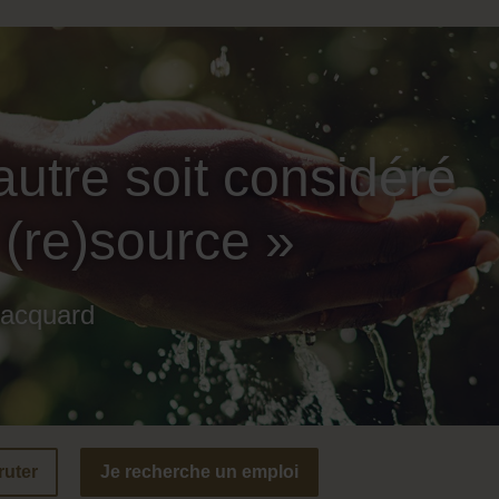
autre soit considéré
re)source »​
Jacquard
ruter
Je recherche un emploi