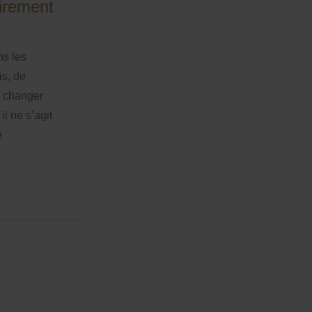
irement
ns les
is, de
r changer
il ne s’agit
e