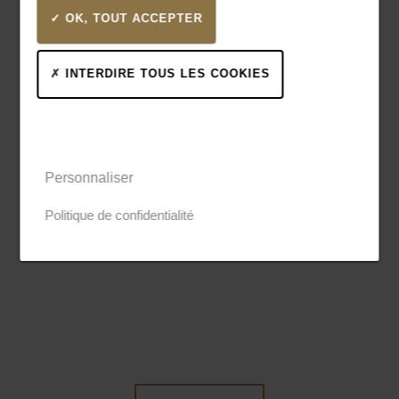
OK, TOUT ACCEPTER
INTERDIRE TOUS LES COOKIES
Personnaliser
Une question ? Besoin
Politique de confidentialité
d'information ?
Employeurs, candidats cette rubrique est à votre
disposition. Exprimez vos souhaits, vos besoins, nous
rentrerons en contact avec vous dans les plus brefs
délais pour aller plus loin ensemble.