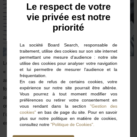
Le respect de votre
vie privée est notre
priorité
La société Board Search, responsable de
traitement, utilise des cookies sur son site internet
permettant une mesure d'audience : notre site
Leadership et Management doivent s’inventer de
utilise des cookies pour analyser votre navigation
et lui permettre de mesurer l'audience et la
« nouveaux futurs »… Extraits de ces réflexions majeures
fréquentation.
aujourd’hui: « L’organisation scientifique du travail,
En cas de refus de certains cookies, votre
expérience sur notre site pourrait être altérée.
formidablement efficace pour structurer les entreprises tout
Vous pourrez à tout moment modifier vos
au long du XXe siècle, a atteint ses limites. Cette
préférences ou retirer votre consentement en
organisation, et la forme de leadership directif fondé sur
vous rendant dans la section
"Gestion des
cookies"
en bas de page du site. Pour en savoir
l’obéissance qui en est issue, ne sont plus adaptées aux
plus sur notre politique en matière de cookies,
enjeux actuels […]
consultez notre
"Politique de Cookies".