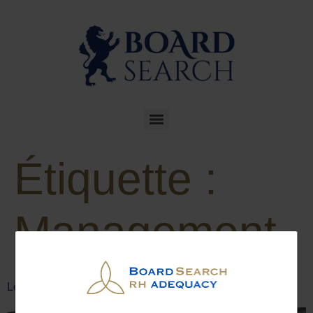
Étiquette :
Management
Leadership : explorer des futurs pluriels s’impose