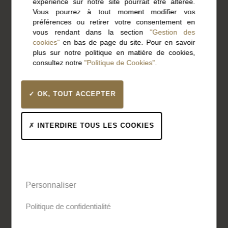
expérience sur notre site pourrait être altérée.
Vous pourrez à tout moment modifier vos
100 ans… Toujours aussi lucide,
préférences ou retirer votre consentement en
cet observateur engagé est depuis
vous rendant dans la section
"Gestion des
de nombreuses années une
cookies"
en bas de page du site. Pour en savoir
plus sur notre politique en matière de cookies,
« boussole » pour beaucoup.
consultez notre
"Politique de Cookies".
Lire la suite
OK, TOUT ACCEPTER
8 juillet 2021
INTERDIRE TOUS LES COOKIES
ENTREPRISES
Personnaliser
Politique de confidentialité
« N’essaie pas de devenir