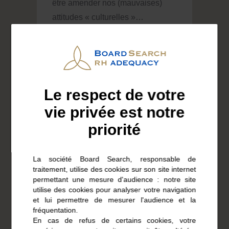
être amender nos (mauvaises)
attitudes « culturelles »…
Lire la suite
17 septembre 2021
Le respect de votre
vie privée est notre
RÉFLEXIONS
priorité
La société Board Search, responsable de
traitement, utilise des cookies sur son site internet
100 ème anniversaire
permettant une mesure d'audience : notre site
utilise des cookies pour analyser votre navigation
d’Edgar Morin et
et lui permettre de mesurer l'audience et la
Conférence à l’UNESCO
fréquentation.
En cas de refus de certains cookies, votre
Edgar Morin fête aujourd’hui ses