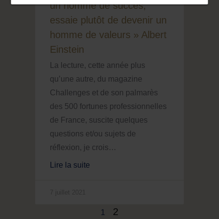
un homme de succès,
essaie plutôt de devenir un
homme de valeurs » Albert
Einstein
La lecture, cette année plus
qu’une autre, du magazine
Challenges et de son palmarès
des 500 fortunes professionnelles
de France, suscite quelques
questions et/ou sujets de
réflexion, je crois…
Lire la suite
7 juillet 2021
2
1